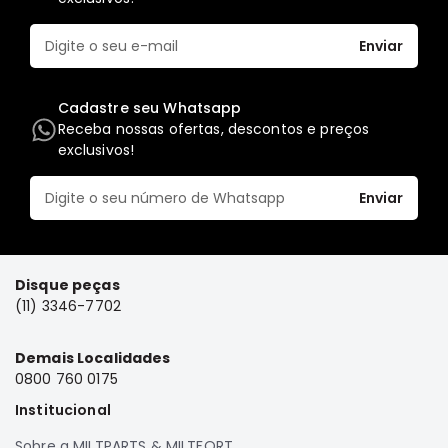
Elétrica
Enviar
Acessórios
Pajero
Cadastre seu Whatsapp
Motor
Receba nossas ofertas, descontos e preços
Suspensão
exclusivos!
Freio
Enviar
Correias
Filtros
Câmbio
Disque peças
Elétrica
(11) 3346-7702
Acessórios
Lancer
Demais Localidades
Motor
0800 760 0175
Suspensão
Institucional
Freio
Sobre a MILTPARTS & MILTFORT