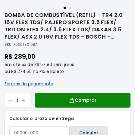
Saltar
Filtros
para
BOMBA DE COMBUSTÍVEL (REFIL) - TR4 2.0
o
Transmissão
início
16V FLEX TDS/ PAJERO SPORTE 3.5 FLEX/
Elétrica
da
TRITON FLEX 2.4/ 3.5 FLEX TDS/ DAKAR 3.5
Galeria
Acessórios
FLEX/ ASX 2.0 16V FLEX TDS - BOSCH -
de
F000TE0159A
ASX
SKU:
F000TE0159A
imagens
Motor
R$ 289,00
Suspensão
em até
5x
de
R$ 57,80
sem juros
Freio
ou
R$ 274,55
no Pix e Boleto
Correias
Formas de pagamento
Filtros
Transmissão
Comprar
Elétrica
Acessórios
Calcular o prazo de entrega
L200
Triton
Calcular