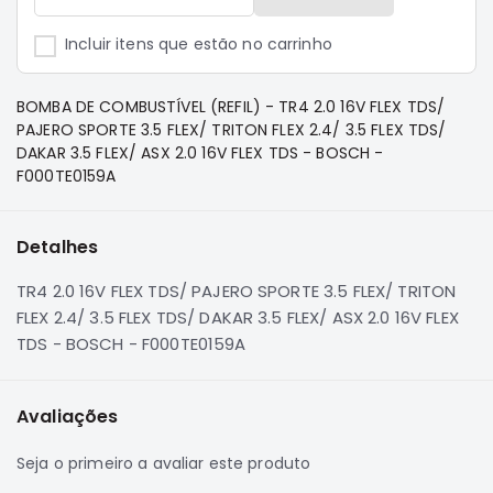
e
Dakar
Incluir itens que estão no carrinho
Motor
Suspensão
BOMBA DE COMBUSTÍVEL (REFIL) - TR4 2.0 16V FLEX TDS/
Freio
PAJERO SPORTE 3.5 FLEX/ TRITON FLEX 2.4/ 3.5 FLEX TDS/
DAKAR 3.5 FLEX/ ASX 2.0 16V FLEX TDS - BOSCH -
Correias
F000TE0159A
Filtros
Transmissão
Detalhes
Elétrica
TR4 2.0 16V FLEX TDS/ PAJERO SPORTE 3.5 FLEX/ TRITON
Acessórios
FLEX 2.4/ 3.5 FLEX TDS/ DAKAR 3.5 FLEX/ ASX 2.0 16V FLEX
Pajero
TDS - BOSCH - F000TE0159A
Sport
e
Full
Avaliações
Motor
Suspensão
Seja o primeiro a avaliar este produto
Freio