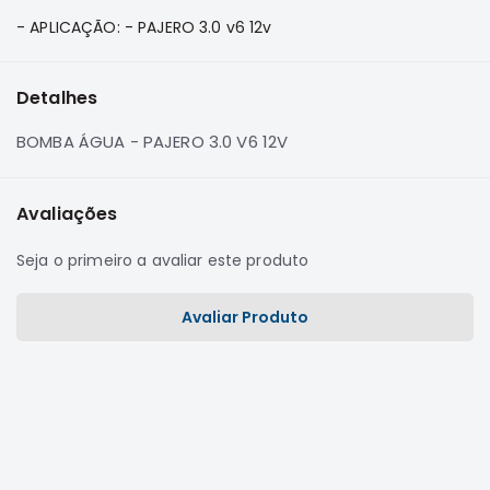
e
- APLICAÇÃO: - PAJERO 3.0 v6 12v
Dakar
Motor
Suspensão
Detalhes
Freio
BOMBA ÁGUA - PAJERO 3.0 V6 12V
Correias
Filtros
Avaliações
Transmissão
Elétrica
Seja o primeiro a avaliar este produto
Acessórios
Avaliar Produto
Pajero
Sport
e
Full
Motor
Suspensão
Freio