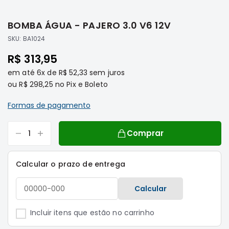
Saltar
Filtros
para
BOMBA ÁGUA - PAJERO 3.0 V6 12V
o
Transmissão
início
SKU:
BA1024
Elétrica
da
R$ 313,95
Galeria
Acessórios
de
em até
6x
de
R$ 52,33
sem juros
ASX
imagens
ou
R$ 298,25
no Pix e Boleto
Motor
Suspensão
Formas de pagamento
Freio
Correias
Comprar
Filtros
Calcular o prazo de entrega
Transmissão
Elétrica
Calcular
Acessórios
L200
Incluir itens que estão no carrinho
Triton