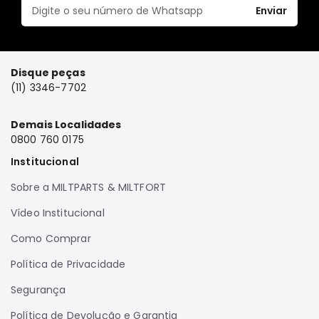
Enviar
Elétrica
Acessórios
Pajero
Disque peças
Motor
(11) 3346-7702
Suspensão
Freio
Demais Localidades
0800 760 0175
Correias
Institucional
Filtros
Sobre a MILTPARTS & MILTFORT
Câmbio
Elétrica
Vídeo Institucional
Acessórios
Como Comprar
Lancer
Política de Privacidade
Motor
Segurança
Suspensão
Freio
Política de Devolução e Garantia