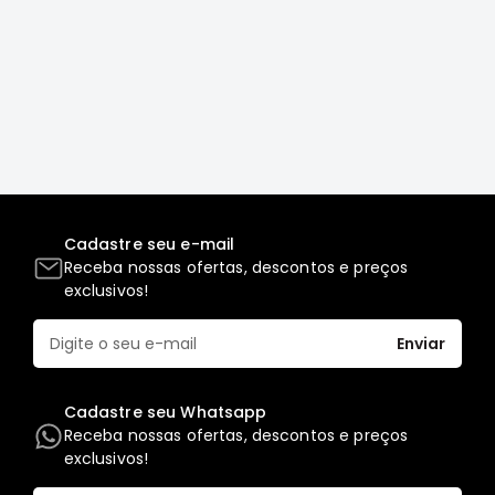
Correias
Filtros
Transmissão
Elétrica
Acessórios
L200
GL,
Cadastre seu e-mail
GLS
Receba nossas ofertas, descontos e preços
e
exclusivos!
SPORT
Motor
Enviar
Suspensão
Freio
Cadastre seu Whatsapp
Correias
Receba nossas ofertas, descontos e preços
Filtros
exclusivos!
Transmissão