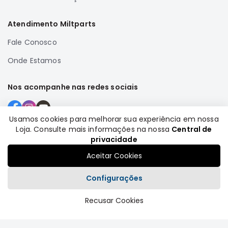
Correias
Atendimento Miltparts
Filtros
Fale Conosco
Transmissão
Elétrica
Onde Estamos
Acessórios
Nos acompanhe nas redes sociais
Airtrek
Motor
Suspensão
Usamos cookies para melhorar sua experiência em nossa
Loja. Consulte mais informações na nossa
Central de
Freio
Formas de pagamento
privacidade
Correias
Aceitar Cookies
Filtros
Configurações
Transmissão
Elétrica
Recusar Cookies
Plataforma
Acessórios
Outlander