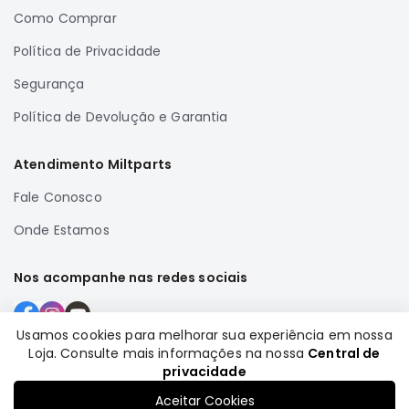
Como Comprar
Correias
Filtros
Política de Privacidade
Transmissão
Segurança
Elétrica
Política de Devolução e Garantia
Acessórios
Airtrek
Atendimento Miltparts
Motor
Fale Conosco
Suspensão
Onde Estamos
Freio
Correias
Nos acompanhe nas redes sociais
Filtros
Transmissão
Usamos cookies para melhorar sua experiência em nossa
Elétrica
Loja. Consulte mais informações na nossa
Central de
Formas de pagamento
privacidade
Acessórios
Aceitar Cookies
Outlander