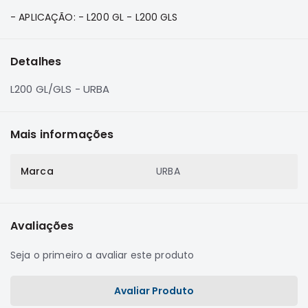
e
- APLICAÇÃO: - L200 GL - L200 GLS
Dakar
Motor
Suspensão
Detalhes
Freio
L200 GL/GLS - URBA
Correias
Filtros
Mais informações
Transmissão
Elétrica
Marca
URBA
Acessórios
Pajero
Sport
Avaliações
e
Full
Seja o primeiro a avaliar este produto
Motor
Suspensão
Avaliar Produto
Freio