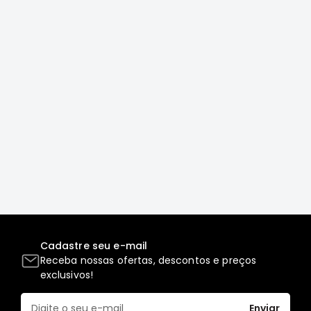
Correias
Filtros
Transmissão
Elétrica
Acessórios
L200
GL,
GLS
e
SPORT
Motor
Suspensão
Freio
Cadastre seu e-mail
Receba nossas ofertas, descontos e preços
Correias
exclusivos!
Filtros
Transmissão
Enviar