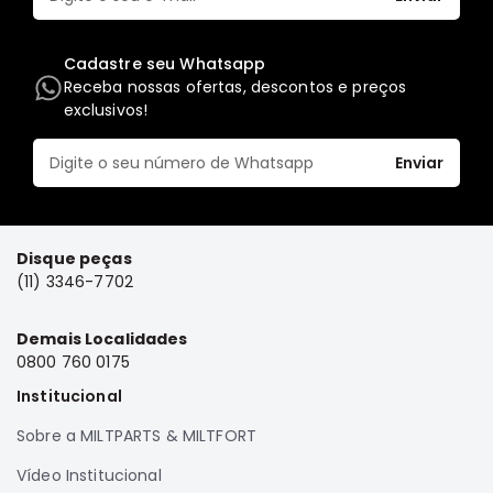
Elétrica
Acessórios
Cadastre seu Whatsapp
Receba nossas ofertas, descontos e preços
Pajero
exclusivos!
Motor
Suspensão
Enviar
Freio
Correias
Filtros
Disque peças
(11) 3346-7702
Câmbio
Elétrica
Demais Localidades
Acessórios
0800 760 0175
Lancer
Institucional
Motor
Sobre a MILTPARTS & MILTFORT
Suspensão
Vídeo Institucional
Freio