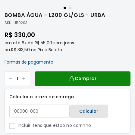
Saltar
Filtros
para
BOMBA ÁGUA - L200 GL/GLS - URBA
o
Transmissão
início
SKU:
UB0203
Elétrica
da
R$ 330,00
Galeria
Acessórios
de
em até
6x
de
R$ 55,00
sem juros
ASX
imagens
ou
R$ 313,50
no Pix e Boleto
Motor
Suspensão
Formas de pagamento
Freio
Correias
Comprar
Filtros
Calcular o prazo de entrega
Transmissão
Elétrica
Calcular
Acessórios
L200
Incluir itens que estão no carrinho
Triton