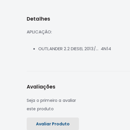
para
o
início
Detalhes
da
Galeria
de
APLICAÇÃO:
imagens
OUTLANDER 2.2 DIESEL 2013/... 4N14
Avaliações
Seja o primeiro a avaliar
este produto
Avaliar Produto