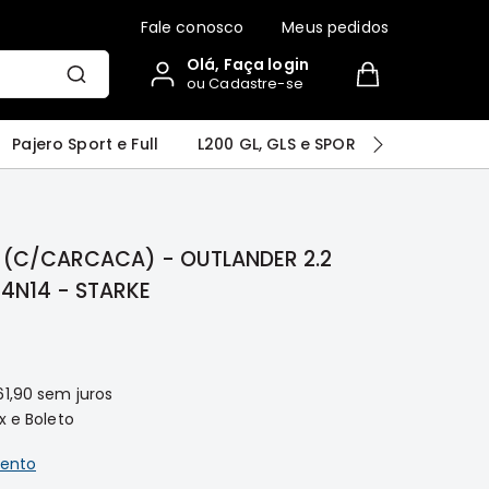
Fale conosco
Meus pedidos
Olá, Faça login
ou Cadastre-se
r
Airtrek
Grandis
Outlander
Pajero Sport e Full
L200 GL, GLS e SPORT
Pajero
(C/CARCACA) - OUTLANDER 2.2
DIESEL 2013/... 4N14 - STARKE
61,90
sem juros
x e Boleto
ento