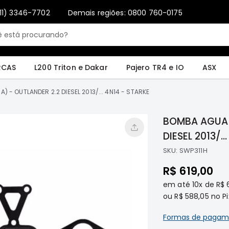
11) 3346-7702
Demais regiões: 0800 760-0175
Only registered users can write reviews. Please
Sign in
or
create an account
4 e IO
ASX
Pajero Sport e Full
L200 GL, GLS e SPORT
Pajero
Lance
RCAS
L200 Triton e Dakar
Pajero TR4 e IO
ASX
- OUTLANDER 2.2 DIESEL 2013/... 4N14 - STARKE
BOMBA AGUA 
SKU:
SWP311H
R$ 619,00
em até
10x
de
R$ 
ou
R$ 588,05
no Pi
Formas de pagam