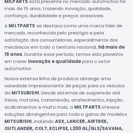
MILPARTS
está presente no mercado automotivo há
Correias
mais de 15 anos, trazendo inovação, qualidade,
confiança, durabilidade e preços acessíveis.
Filtros
A
MILTPARTS
se destaca como uma marca líder de
Transmissão
mercado, reconhecida pelo prestígio e pela
Elétrica
satisfação dos consumidores, especialmente dos
Acessórios
mecânicos em todo o território nacional,
há mais de
15 anos
. Durante esse período, temos sido pioneiros
L200
GL,
em trazer
inovação e qualidade
para o setor
GLS
automotivo.
e
Nossa extensa linha de produtos abrange uma
SPORT
Motor
variedade impressionante de peças para os veículos
da
MITSUBISHI
. Desde sistemas de suspensão até
Suspensão
freios, motores, transmissão, arrefecimento, injeção,
Freio
acabamentos e muito mais, a
MILTPARTS
oferece
Correias
soluções abrangentes para toda a gama de modelos
MITSUBISHI
, incluindo
ASX, LANCER, AIRTREK,
Filtros
OUTLANDER, COLT, ECLIPSE, L200 GL/GLS/SAVANA,
Transmissão