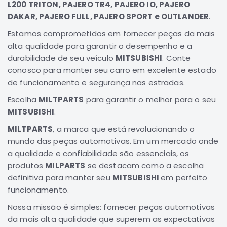
L200 TRITON, PAJERO TR4, PAJERO IO, PAJERO
Elétrica
DAKAR, PAJERO FULL, PAJERO SPORT e OUTLANDER
.
Acessórios
Estamos comprometidos em fornecer peças da mais
Pajero
alta qualidade para garantir o desempenho e a
Motor
durabilidade de seu veículo
MITSUBISHI
. Conte
conosco para manter seu carro em excelente estado
Suspensão
de funcionamento e segurança nas estradas.
Freio
Escolha
MILTPARTS
para garantir o melhor para o seu
Correias
MITSUBISHI
.
Filtros
MILTPARTS
, a marca que está revolucionando o
Câmbio
mundo das peças automotivas. Em um mercado onde
Elétrica
a qualidade e confiabilidade são essenciais, os
Acessórios
produtos
MILPARTS
se destacam como a escolha
definitiva para manter seu
MITSUBISHI
em perfeito
Lancer
funcionamento.
Motor
Nossa missão é simples: fornecer peças automotivas
Suspensão
da mais alta qualidade que superem as expectativas
Freio