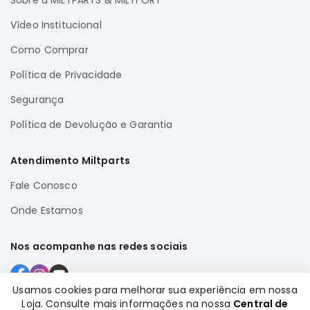
Sobre a MILTPARTS & MILTFORT
Full
Vídeo Institucional
L200
GL,
Como Comprar
GLS
Política de Privacidade
e
SPORT
Segurança
Pajero
Política de Devolução e Garantia
Lancer
Airtrek
Atendimento Miltparts
Grandis
Fale Conosco
Outlander
Onde Estamos
Nos acompanhe nas redes sociais
Usamos cookies para melhorar sua experiência em nossa
Loja. Consulte mais informações na nossa
Central de