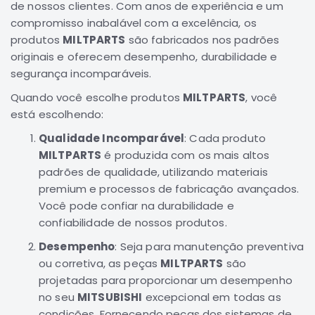
de nossos clientes. Com anos de experiência e um
Correias
compromisso inabalável com a excelência, os
Filtros
produtos
MILTPARTS
são fabricados nos padrões
originais e oferecem desempenho, durabilidade e
Transmissão
segurança incomparáveis.
Elétrica
Quando você escolhe produtos
MILTPARTS
, você
Acessórios
está escolhendo:
Airtrek
Qualidade Incomparável
: Cada produto
Motor
MILTPARTS
é produzida com os mais altos
Suspensão
padrões de qualidade, utilizando materiais
Freio
premium e processos de fabricação avançados.
Correias
Você pode confiar na durabilidade e
confiabilidade de nossos produtos.
Filtros
Desempenho
: Seja para manutenção preventiva
Transmissão
ou corretiva, as peças
MILTPARTS
são
Elétrica
projetadas para proporcionar um desempenho
Acessórios
no seu
MITSUBISHI
excepcional em todas as
condições. Fornecendo peças dos sistemas de
Outlander