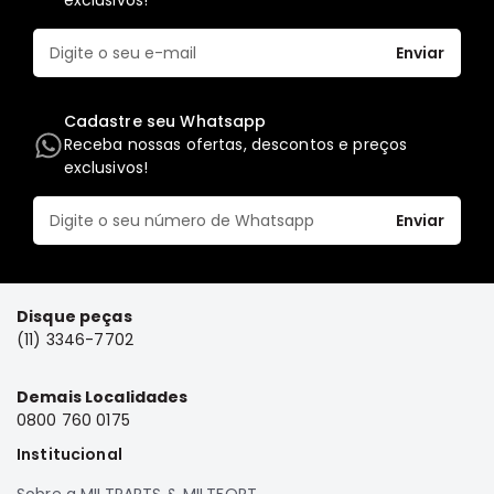
exclusivos!
FRONTIER
Enviar
NGK
DENSO
Cadastre seu Whatsapp
FAMA
Receba nossas ofertas, descontos e preços
exclusivos!
WILLTEC
L200
Enviar
Triton
e
Dakar
Pajero
Disque peças
TR4
(11) 3346-7702
e
IO
Demais Localidades
ASX
0800 760 0175
Pajero
Institucional
Sport
e