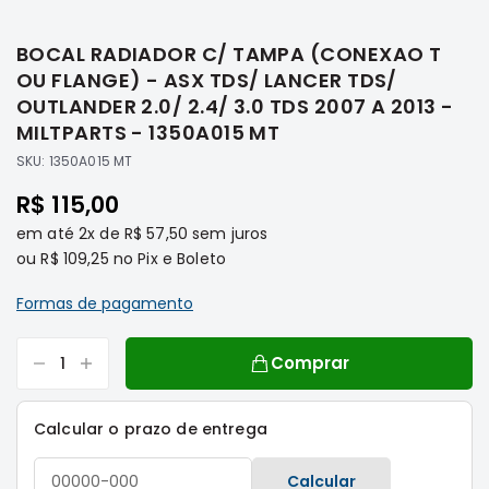
Saltar
Filtros
para
BOCAL RADIADOR C/ TAMPA (CONEXAO T
o
Transmissão
início
OU FLANGE) - ASX TDS/ LANCER TDS/
Elétrica
da
OUTLANDER 2.0/ 2.4/ 3.0 TDS 2007 A 2013 -
Galeria
Acessórios
MILTPARTS - 1350A015 MT
de
ASX
SKU:
1350A015 MT
imagens
Motor
R$ 115,00
Suspensão
em até
2x
de
R$ 57,50
sem juros
Freio
ou
R$ 109,25
no Pix e Boleto
Correias
Formas de pagamento
Filtros
Transmissão
Comprar
Elétrica
Acessórios
Calcular o prazo de entrega
L200
Triton
Calcular