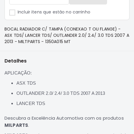
e
Dakar
Incluir itens que estão no carrinho
Motor
Suspensão
BOCAL RADIADOR C/ TAMPA (CONEXAO T OU FLANGE) -
Freio
ASX TDS/ LANCER TDS/ OUTLANDER 2.0/ 2.4/ 3.0 TDS 2007 A
2013 - MILTPARTS - 1350A015 MT
Correias
Filtros
Detalhes
Transmissão
Elétrica
APLICAÇÃO:
Acessórios
ASX TDS
Pajero
OUTLANDER 2.0/ 2.4/ 3.0 TDS 2007 A 2013
Sport
e
LANCER TDS
Full
Motor
Descubra a Excelência Automotiva com os produtos
Suspensão
MILPARTS
.
Freio