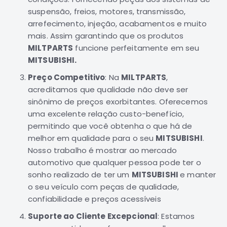
Motor
suspensão, freios, motores, transmissão,
arrefecimento, injeção, acabamentos e muito
Suspensão
mais. Assim garantindo que os produtos
Freio
MILTPARTS
funcione perfeitamente em seu
Correias
MITSUBISHI.
Filtros
Preço Competitivo
: Na
MILTPARTS
,
Transmissão
acreditamos que qualidade não deve ser
sinônimo de preços exorbitantes. Oferecemos
Elétrica
uma excelente relação custo-benefício,
Acessórios
permitindo que você obtenha o que há de
Grandis
melhor em qualidade para o seu
MITSUBISHI
.
Motor
Nosso trabalho é mostrar ao mercado
Suspensão
automotivo que qualquer pessoa pode ter o
sonho realizado de ter um
MITSUBISHI
e manter
Freio
o seu veículo com peças de qualidade,
Correias
confiabilidade e preços acessíveis
Filtros
Suporte ao Cliente Excepcional
: Estamos
Transmissão