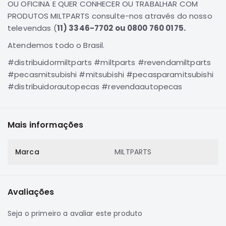
OU OFICINA E QUER CONHECER OU TRABALHAR COM
SUZUKI
PRODUTOS MILTPARTS consulte-nos através do nosso
FORD
televendas (
11) 3346-7702 ou 0800 760 0175.
Volvo
Atendemos todo o Brasil.
LAND
#distribuidormiltparts #miltparts #revendamiltparts
ROVER
#pecasmitsubishi #mitsubishi #pecasparamitsubishi
TUCSON
#distribuidorautopecas #revendaautopecas
SUBARU
JETTA
Mais informações
RANGER
GALANT
Marca
MILTPARTS
AMAROK
GM
MARCAS
Avaliações
MILTPARTS
Seja o primeiro a avaliar este produto
TENACITY