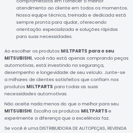
comprometidos em fornecer o melhor
atendimento ao cliente em todos os momentos.
Elétrica
Nossa equipe técnica, treinada e dedicada está
Acessórios
sempre pronta para ajudar, oferecendo
ECLIPSE
orientação especializada e soluções rápidas
CROSS
para suas necessidades.
Peças
Originais
Ao escolher os produtos
MILTPARTS para o seu
Montadoras
MITSUBISHI
, você não está apenas comprando peças
Corola
automotivas, está investindo na segurança,
desempenho e longevidade de seu veículo. Junte-se
Honda
a milhares de clientes satisfeitos que confiam nos
Toyota
produtos
MILTPARTS
para todas as suas
Hilux
necessidades automotivas.
BMW
Não aceite nada menos do que o melhor para seu
HYUNDAI
MITSUBISHI
. Escolha os produtos
MILTPARTS
e
experimente a diferença que a excelência faz.
NISSAN
Porsche
Se você é uma DISTRIBUIDORA DE AUTOPEÇAS, REVENDA