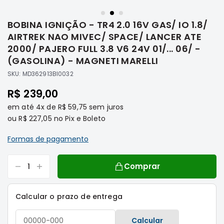
Saltar
Filtros
para
BOBINA IGNIÇÃO - TR4 2.0 16V GAS/ IO 1.8/
o
Transmissão
início
AIRTREK NAO MIVEC/ SPACE/ LANCER ATE
Elétrica
da
2000/ PAJERO FULL 3.8 V6 24V 01/... 06/ -
Galeria
Acessórios
(GASOLINA) - MAGNETI MARELLI
de
ASX
SKU:
MD362913BI0032
imagens
Motor
R$ 239,00
Suspensão
em até
4x
de
R$ 59,75
sem juros
Freio
ou
R$ 227,05
no Pix e Boleto
Correias
Formas de pagamento
Filtros
Transmissão
Comprar
Elétrica
Acessórios
Calcular o prazo de entrega
L200
Triton
Calcular