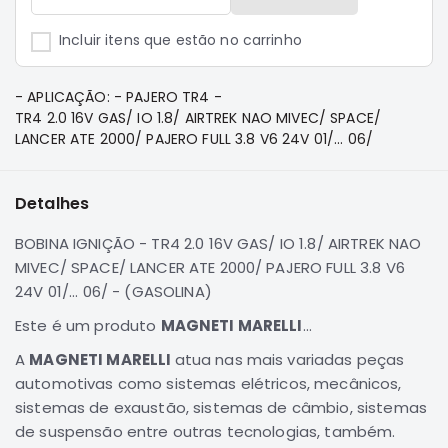
e
Dakar
Incluir itens que estão no carrinho
Motor
Suspensão
- APLICAÇÃO: - PAJERO TR4 -
Freio
TR4 2.0 16V GAS/ IO 1.8/ AIRTREK NAO MIVEC/ SPACE/
LANCER ATE 2000/ PAJERO FULL 3.8 V6 24V 01/... 06/
Correias
Filtros
Detalhes
Transmissão
Elétrica
BOBINA IGNIÇÃO - TR4 2.0 16V GAS/ IO 1.8/ AIRTREK NAO
MIVEC/ SPACE/ LANCER ATE 2000/ PAJERO FULL 3.8 V6
Acessórios
24V 01/... 06/ - (GASOLINA)
Pajero
Sport
Este é um produto
MAGNETI MARELLI
...
e
A
MAGNETI MARELLI
atua nas mais variadas peças
Full
Motor
automotivas como sistemas elétricos, mecânicos,
sistemas de exaustão, sistemas de câmbio, sistemas
Suspensão
de suspensão entre outras tecnologias, também.
Freio