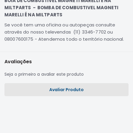
BOIA DE COMBUSTIVEL MAGNETI MARELLI É NA
Correias
MILTPARTS - BOMBA DE COMBUSTIVEL MAGNETI
MARELLI É NA MILTPARTS
Filtros
Se você tem uma oficina ou autopeças consulte
Transmissão
através do nosso televendas (11) 3346-7702 ou
Elétrica
08007600175 - Atendemos todo o território nacional.
Acessórios
Airtrek
Motor
Avaliações
Suspensão
Seja o primeiro a avaliar este produto
Freio
Correias
Avaliar Produto
Filtros
Transmissão
Elétrica
Acessórios
Outlander