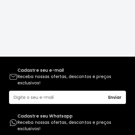
Motor
Suspensão
Freio
Correias
Filtros
Transmissão
Elétrica
Cadastre seu e-mail
Acessórios
Receba nossas ofertas, descontos e preços
Grandis
exclusivos!
Motor
Suspensão
Enviar
Freio
Correias
Cadastre seu Whatsapp
Receba nossas ofertas, descontos e preços
Filtros
exclusivos!
Transmissão