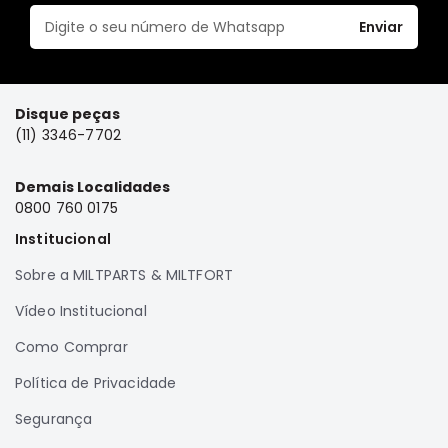
Elétrica
Enviar
Acessórios
ECLIPSE
CROSS
Disque peças
(11) 3346-7702
Peças
Originais
Demais Localidades
Montadoras
0800 760 0175
Corola
Institucional
Honda
Sobre a MILTPARTS & MILTFORT
Toyota
Hilux
Vídeo Institucional
BMW
Como Comprar
HYUNDAI
Política de Privacidade
NISSAN
Segurança
Porsche