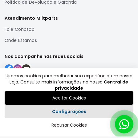
Política de Devolução e Garantia
SUZUKI
FORD
Atendimento Miltparts
Volvo
Fale Conosco
LAND
ROVER
Onde Estamos
TUCSON
Nos acompanhe nas redes sociais
SUBARU
JETTA
Usamos cookies para melhorar sua experiência em nossa
RANGER
Loja. Consulte mais informações na nossa
Central de
Formas de pagamento
GALANT
privacidade
AMAROK
Aceitar Cookies
GM
Configurações
MARCAS
MILTPARTS
Recusar Cookies
Plataforma
TENACITY