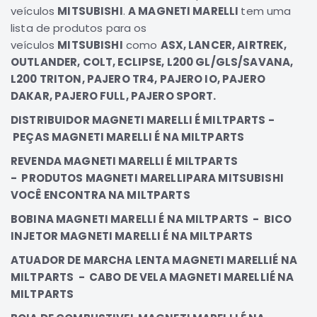
veículos
MITSUBISHI
.
A MAGNETI MARELLI
tem uma
Elétrica
lista de produtos para os
Acessórios
veículos
MITSUBISHI
como
ASX, LANCER, AIRTREK,
OUTLANDER, COLT, ECLIPSE, L200 GL/GLS/SAVANA,
Pajero
Motor
L200 TRITON, PAJERO TR4, PAJERO IO, PAJERO
DAKAR, PAJERO FULL, PAJERO SPORT.
Suspensão
DISTRIBUIDOR MAGNETI MARELLI É MILTPARTS -
Freio
PEÇAS MAGNETI MARELLI É NA MILTPARTS
Correias
REVENDA MAGNETI MARELLI É MILTPARTS
Filtros
- PRODUTOS MAGNETI MARELLIPARA MITSUBISHI
Câmbio
VOCÊ ENCONTRA NA MILTPARTS
Elétrica
BOBINA MAGNETI MARELLI É NA MILTPARTS - BICO
Acessórios
INJETOR MAGNETI MARELLI É NA MILTPARTS
Lancer
ATUADOR DE MARCHA LENTA MAGNETI MARELLIÉ NA
Motor
MILTPARTS - CABO DE VELA MAGNETI MARELLIÉ NA
Suspensão
MILTPARTS
Freio