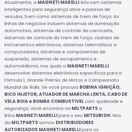
Atualmente, a
MAGNETI MARELLI
lida com sistemas
Correias
inteligentes para segurança ativa e passiva de
veículos, bem como sistemas de trem de força. As
Filtros
linhas de negócios incluem sistemas de iluminação
Transmissão
automotiva, sistemas de controle da carroceria,
Elétrica
sistemas de controle do trem de força, clusters de
instrumentos eletrônicos, sistemas telemáticos e
Acessórios
computadores, sistemas e componentes de
L200
suspensão, sistemas de escapamento e
GL,
automobilismo, nos quais a
MAGNETI MARELLI
GLS
e
desenvolve sistemas eletrônicos específicos para a
SPORT
Fórmula 1, Grande Prémio de Motos e Campeonato
Motor
Mundial de Ralis. Se você procura
BOBINA IGNIÇÂO,
Suspensão
BICO INJETOR, ATUADOR DE MARCHA LENTA, CABO DE
VELA BOIA e BOMBA COMBUSTIVEL
com qualidade e
Freio
segurança, você encontra na
MILTPARTS
a
Correias
linha
MAGNETI MARELLI
para o seu
MITSUBISH
I. Nós
Filtros
da
MILTPARTS
somos
DISTRIBUIDORES
AUTORIZADOS MAGNETI MARELLI
para os
Transmissão