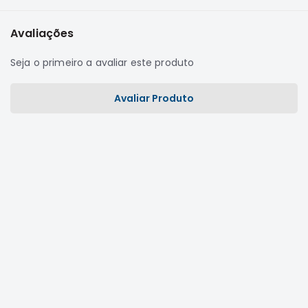
Correias
Avaliações
Filtros
Transmissão
Seja o primeiro a avaliar este produto
Elétrica
Avaliar Produto
Acessórios
L200
GL,
GLS
e
SPORT
Motor
Suspensão
Freio
Correias
Filtros
Transmissão