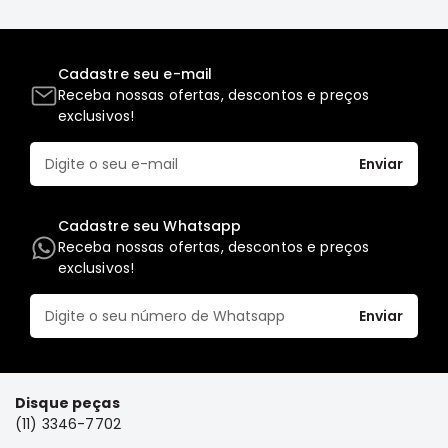
Elétrica
Acessórios
Cadastre seu e-mail
Pajero
Receba nossas ofertas, descontos e preços
Motor
exclusivos!
Suspensão
Enviar
Freio
Correias
Cadastre seu Whatsapp
Filtros
Receba nossas ofertas, descontos e preços
Câmbio
exclusivos!
Elétrica
Enviar
Acessórios
Lancer
Motor
Disque peças
Suspensão
(11) 3346-7702
Freio