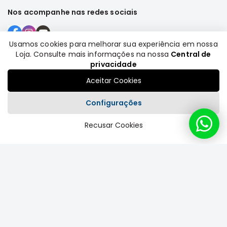
Motor
Nos acompanhe nas redes sociais
Suspensão
Freio
Usamos cookies para melhorar sua experiência em nossa
Loja. Consulte mais informações na nossa
Central de
Correias
Formas de pagamento
privacidade
Filtros
Aceitar Cookies
Transmissão
Configurações
Elétrica
Acessórios
Recusar Cookies
Plataforma
Grandis
Motor
Suspensão
Freio
Correias
Filtros
Transmissão