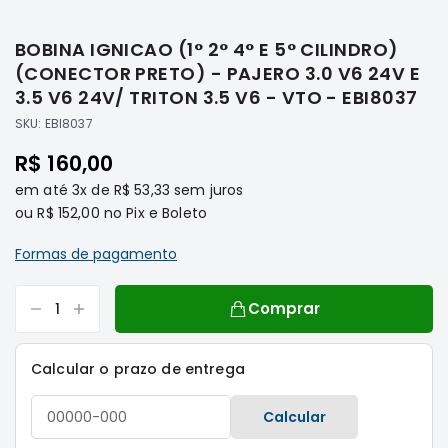
Saltar
Filtros
para
BOBINA IGNICAO (1° 2° 4° E 5° CILINDRO)
o
Transmissão
início
(CONECTOR PRETO) - PAJERO 3.0 V6 24V E
Elétrica
da
3.5 V6 24V/ TRITON 3.5 V6 - VTO - EBI8037
Galeria
Acessórios
SKU:
EBI8037
de
ASX
imagens
R$ 160,00
Motor
em até
3x
de
R$ 53,33
sem juros
Suspensão
ou
R$ 152,00
no Pix e Boleto
Freio
Formas de pagamento
Correias
Filtros
Comprar
Transmissão
Elétrica
Calcular o prazo de entrega
Acessórios
L200
Calcular
Triton