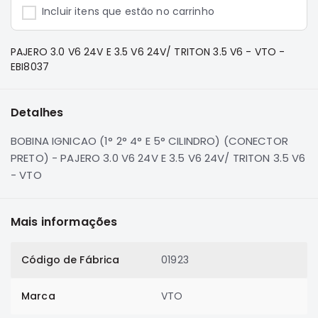
e
Incluir itens que estão no carrinho
Dakar
Motor
PAJERO 3.0 V6 24V E 3.5 V6 24V/ TRITON 3.5 V6 - VTO -
Suspensão
EBI8037
Freio
Correias
Detalhes
Filtros
BOBINA IGNICAO (1° 2° 4° E 5° CILINDRO) (CONECTOR
Transmissão
PRETO) - PAJERO 3.0 V6 24V E 3.5 V6 24V/ TRITON 3.5 V6
Elétrica
- VTO
Acessórios
Pajero
Mais informações
Sport
e
Full
Código de Fábrica
01923
Motor
Suspensão
Marca
VTO
Freio