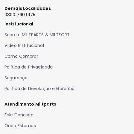
Correias
Demais Localidades
0800 760 0175
Filtros
Institucional
Transmissão
Elétrica
Sobre a MILTPARTS & MILTFORT
Acessórios
Vídeo Institucional
Airtrek
Como Comprar
Motor
Política de Privacidade
Suspensão
Segurança
Freio
Correias
Política de Devolução e Garantia
Filtros
Atendimento Miltparts
Transmissão
Fale Conosco
Elétrica
Acessórios
Onde Estamos
Outlander