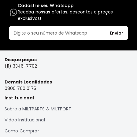
Cadastre seu Whatsapp
Elétrica
Receba nossas ofertas, descontos e preços
Acessórios
exclusivos!
Pajero
Motor
Enviar
Suspensão
Freio
Disque peças
Correias
(11) 3346-7702
Filtros
Câmbio
Demais Localidades
0800 760 0175
Elétrica
Institucional
Acessórios
Sobre a MILTPARTS & MILTFORT
Lancer
Motor
Vídeo Institucional
Suspensão
Como Comprar
Freio