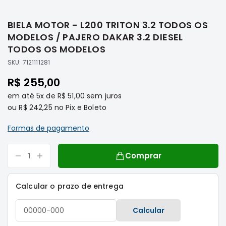
Saltar
Filtros
para
BIELA MOTOR - L200 TRITON 3.2 TODOS OS
o
Transmissão
início
MODELOS / PAJERO DAKAR 3.2 DIESEL
Elétrica
da
TODOS OS MODELOS
Galeria
Acessórios
SKU:
7121111281
de
ASX
imagens
R$ 255,00
Motor
em até
5x
de
R$ 51,00
sem juros
Suspensão
ou
R$ 242,25
no Pix e Boleto
Freio
Formas de pagamento
Correias
Filtros
Comprar
Transmissão
Elétrica
Calcular o prazo de entrega
Acessórios
L200
Calcular
Triton