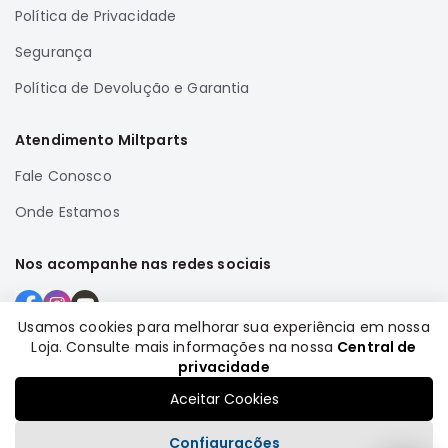
Política de Privacidade
Correias
Segurança
Filtros
Transmissão
Política de Devolução e Garantia
Elétrica
Atendimento Miltparts
Acessórios
Fale Conosco
Airtrek
Motor
Onde Estamos
Suspensão
Freio
Nos acompanhe nas redes sociais
Correias
Filtros
Usamos cookies para melhorar sua experiência em nossa
Loja. Consulte mais informações na nossa
Central de
Transmissão
Formas de pagamento
privacidade
Elétrica
Aceitar Cookies
Acessórios
Configurações
Outlander