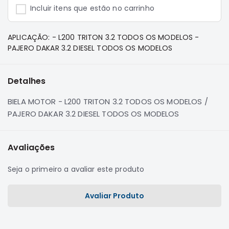
e
Incluir itens que estão no carrinho
Dakar
Motor
APLICAÇÃO: - L200 TRITON 3.2 TODOS OS MODELOS -
Suspensão
PAJERO DAKAR 3.2 DIESEL TODOS OS MODELOS
Freio
Correias
Detalhes
Filtros
BIELA MOTOR - L200 TRITON 3.2 TODOS OS MODELOS /
Transmissão
PAJERO DAKAR 3.2 DIESEL TODOS OS MODELOS
Elétrica
Acessórios
Avaliações
Pajero
Sport
Seja o primeiro a avaliar este produto
e
Full
Motor
Avaliar Produto
Suspensão
Freio