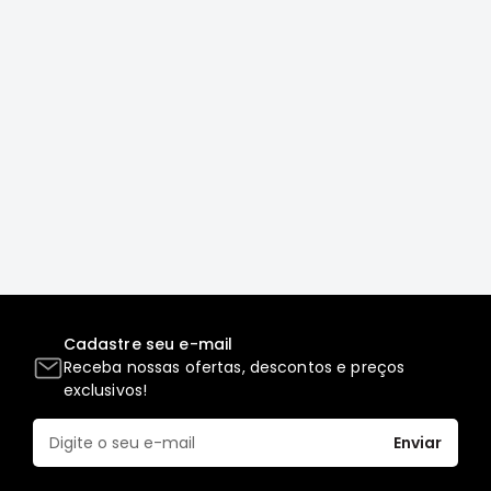
Correias
Filtros
Transmissão
Elétrica
Acessórios
L200
GL,
GLS
e
SPORT
Motor
Cadastre seu e-mail
Suspensão
Receba nossas ofertas, descontos e preços
Freio
exclusivos!
Correias
Enviar
Filtros
Transmissão