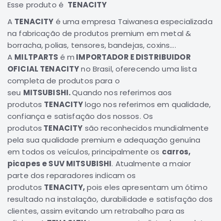
Esse produto é
TENACITY
Correias
A
TENACITY
é uma empresa Taiwanesa especializada
Filtros
na fabricação de produtos premium em metal &
Transmissão
borracha, polias, tensores, bandejas, coxins....
A
MILTPARTS
é m
IMPORTADOR E DISTRIBUIDOR
Elétrica
OFICIAL TENACITY
no Brasil, oferecendo uma lista
Acessórios
completa de produtos para o
L200
seu
MITSUBISHI.
Quando nos referimos aos
GL,
produtos
TENACITY
logo nos referimos em qualidade,
GLS
confiança e satisfação dos nossos. Os
e
produtos
TENACITY
são reconhecidos mundialmente
SPORT
pela sua qualidade premium e adequação genuína
Motor
em todos os veículos, principalmente os
carros,
Suspensão
picapes e SUV MITSUBISHI
. Atualmente a maior
Freio
parte dos reparadores indicam os
produtos
TENACITY,
pois eles apresentam um ótimo
Correias
resultado na instalação, durabilidade e satisfação dos
Filtros
clientes, assim evitando um retrabalho para as
Transmissão