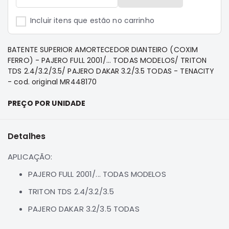
e
Dakar
Incluir itens que estão no carrinho
Motor
Suspensão
BATENTE SUPERIOR AMORTECEDOR DIANTEIRO (COXIM
Freio
FERRO) - PAJERO FULL 2001/... TODAS MODELOS/ TRITON
TDS 2.4/3.2/3.5/ PAJERO DAKAR 3.2/3.5 TODAS - TENACITY
Correias
- cod. original MR448170
Filtros
PREÇO POR UNIDADE
Transmissão
Elétrica
Detalhes
Acessórios
Pajero
APLICAÇÃO:
Sport
PAJERO FULL 2001/... TODAS MODELOS
e
Full
TRITON TDS 2.4/3.2/3.5
Motor
PAJERO DAKAR 3.2/3.5 TODAS
Suspensão
Freio