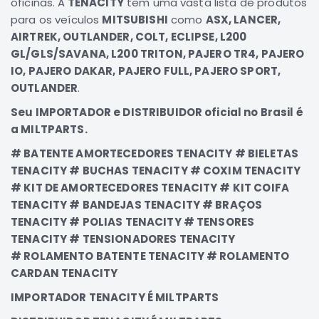
oficinas. A
TENACITY
tem uma vasta lista de produtos
Elétrica
para os veículos
MITSUBISHI
como
ASX, LANCER,
AIRTREK, OUTLANDER, COLT, ECLIPSE, L200
Acessórios
GL/GLS/SAVANA, L200 TRITON, PAJERO TR4, PAJERO
Pajero
IO, PAJERO DAKAR, PAJERO FULL, PAJERO SPORT,
Motor
OUTLANDER
.
Suspensão
Seu IMPORTADOR e DISTRIBUIDOR oficial no Brasil é
Freio
a MILTPARTS.
Correias
# BATENTE AMORTECEDORES TENACITY # BIELETAS
Filtros
TENACITY # BUCHAS TENACITY # COXIM TENACITY
# KIT DE AMORTECEDORES TENACITY # KIT COIFA
Câmbio
TENACITY # BANDEJAS TENACITY # BRAÇOS
Elétrica
TENACITY # POLIAS TENACITY # TENSORES
Acessórios
TENACITY # TENSIONADORES TENACITY
Lancer
# ROLAMENTO BATENTE TENACITY # ROLAMENTO
Motor
CARDAN TENACITY
Suspensão
IMPORTADOR TENACITY É MILTPARTS
Freio