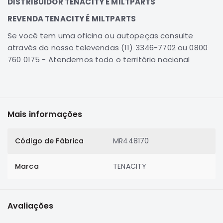
DISTRIBUIDOR TENACITY É MILTPARTS
Correias
REVENDA TENACITY É MILTPARTS
Filtros
Se você tem uma oficina ou autopeças consulte
Transmissão
através do nosso televendas (11) 3346-7702 ou 0800
Elétrica
760 0175 - Atendemos todo o território nacional
Acessórios
Airtrek
Motor
Mais informações
Suspensão
Freio
Código de Fábrica
MR448170
Correias
Filtros
Marca
TENACITY
Transmissão
Elétrica
Avaliações
Acessórios
Outlander