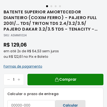
Saltar
Filtros
para
BATENTE SUPERIOR AMORTECEDOR
o
Transmissão
início
DIANTEIRO (COXIM FERRO) - PAJERO FULL
Elétrica
da
2001/... TDS/ TRITON TDS 2.4/3.2/3.5/
Galeria
Acessórios
PAJERO DAKAR 3.2/3.5 TDS - TENACITY -
de
ASMMI1024
ASX
SKU:
ASMMI1024
imagens
Motor
R$ 129,06
Suspensão
em até
2x
de
R$ 64,53
sem juros
Freio
ou
R$ 122,61
no Pix e Boleto
Correias
Formas de pagamento
Filtros
Transmissão
Comprar
Elétrica
Acessórios
Calcular o prazo de entrega
L200
Triton
Calcular