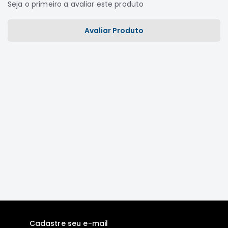
Seja o primeiro a avaliar este produto
Motor
Suspensão
Avaliar Produto
Freio
Correias
Filtros
Transmissão
Elétrica
Acessórios
Grandis
Motor
Suspensão
Freio
Correias
Filtros
Cadastre seu e-mail
Transmissão