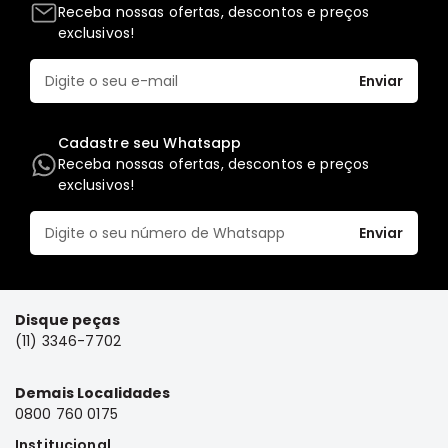
Receba nossas ofertas, descontos e preços
Elétrica
exclusivos!
Acessórios
Enviar
ECLIPSE
CROSS
Peças
Cadastre seu Whatsapp
Originais
Receba nossas ofertas, descontos e preços
exclusivos!
Montadoras
Corola
Enviar
Honda
Toyota
Hilux
Disque peças
BMW
(11) 3346-7702
HYUNDAI
Demais Localidades
NISSAN
0800 760 0175
Porsche
Institucional