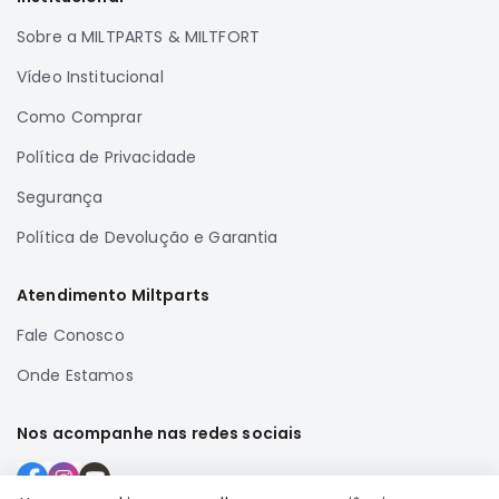
SUZUKI
Sobre a MILTPARTS & MILTFORT
FORD
Vídeo Institucional
Volvo
Como Comprar
LAND
ROVER
Política de Privacidade
TUCSON
Segurança
SUBARU
Política de Devolução e Garantia
JETTA
RANGER
Atendimento Miltparts
GALANT
Fale Conosco
AMAROK
Onde Estamos
GM
MARCAS
Nos acompanhe nas redes sociais
MILTPARTS
TENACITY