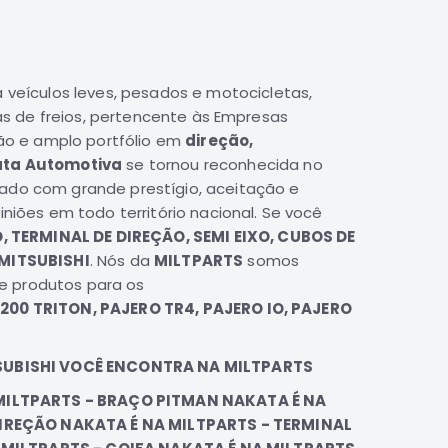
veículos leves, pesados e motocicletas,
s de freios, pertencente às Empresas
ão e amplo portfólio em
direção,
ta Automotiva
se tornou reconhecida no
ado com grande prestígio, aceitação e
iões em todo território nacional. Se você
 TERMINAL DE DIREÇÃO, SEMI EIXO, CUBOS DE
MITSUBISHI
. Nós da
MILTPARTS
somos
e produtos para os
200 TRITON, PAJERO TR4, PAJERO IO, PAJERO
SUBISHI VOCÊ ENCONTRA NA MILTPARTS
 MILTPARTS - BRAÇO PITMAN NAKATA É NA
IREÇÃO NAKATA É NA MILTPARTS - TERMINAL