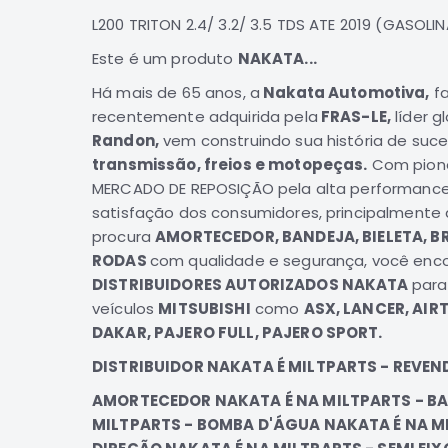
de
L200 TRITON 2.4/ 3.2/ 3.5 TDS ATE 2019 (GASOL
imagens
Este é um produto
NAKATA...
Há mais de 65 anos, a
Nakata Automotiva,
fa
recentemente adquirida pela
FRAS-LE,
líder g
Randon,
vem construindo sua história de suc
transmissão, freios e motopeças.
Com pione
MERCADO DE REPOSIÇÃO pela alta performanc
satisfação dos consumidores, principalmente 
procura
AMORTECEDOR, BANDEJA, BIELETA, BR
RODAS
com qualidade e segurança, você enc
DISTRIBUIDORES AUTORIZADOS NAKATA
para
veículos
MITSUBISHI
como
ASX, LANCER, AIR
DAKAR, PAJERO FULL, PAJERO SPORT.
DISTRIBUIDOR NAKATA É MILTPARTS - REVE
AMORTECEDOR NAKATA É NA MILTPARTS - B
MILTPARTS - BOMBA D'ÁGUA NAKATA É NA MI