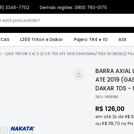
11) 3346-7702
Demais regiões: 0800 760-0175
Only registered users can write reviews. Please
Sign in
or
create an account
4 e IO
ASX
Pajero Sport e Full
L200 GL, GLS e SPORT
Pajero
Lance
RCAS
L200 Triton e Dakar
Pajero TR4 e IO
ASX
E - L200 TRITON 2.4/ 3.2/ 3.5 TDS ATE 2019 (GASOLINA/ FLEX OU DIESEL)/ 
BARRA AXIAL L
ATE 2019 (GASOL
DAKA
SKU:
N99186
R$ 126,00
em até
2x
de
R$ 6
ou
R$ 119,70
no Pix