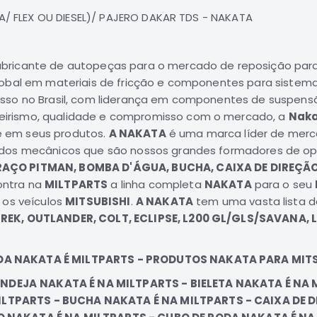
INA/ FLEX OU DIESEL)/ PAJERO DAKAR TDS - NAKATA
bricante de autopeças para o mercado de reposição para 
lobal em materiais de fricção e componentes para sistema
esso no Brasil, com liderança em componentes de suspens
irismo, qualidade e compromisso com o mercado, a
Naka
e em seus produtos.
A NAKATA
é uma marca líder de merc
dos mecânicos que são nossos grandes formadores de opin
AÇO PITMAN, BOMBA D'ÁGUA, BUCHA, CAIXA DE DIREÇÃO,
ontra na
MILTPARTS
a linha completa
NAKATA
para o seu
 os veículos
MITSUBISHI
.
A NAKATA
tem uma vasta lista d
TREK, OUTLANDER, COLT, ECLIPSE, L200 GL/GLS/SAVANA, L
NDA NAKATA É MILTPARTS - PRODUTOS NAKATA PARA MIT
ANDEJA
NAKATA É NA MILTPARTS - BIELETA NAKATA É NA
LTPARTS - BUCHA NAKATA É NA MILTPARTS - CAIXA DE D