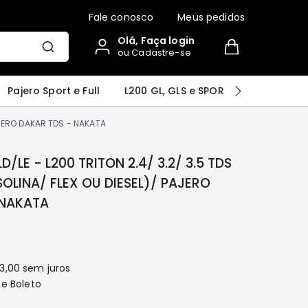
Fale conosco
Meus pedidos
Olá, Faça login
ou Cadastre-se
r
Airtrek
Grandis
Outlander
Pajero Sport e Full
L200 GL, GLS e SPORT
Pajero
PAJERO DAKAR TDS - NAKATA
D/LE - L200 TRITON 2.4/ 3.2/ 3.5 TDS
INA/ FLEX OU DIESEL)/ PAJERO
R TDS - NAKATA
3,00
sem juros
 e Boleto