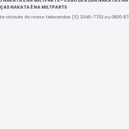
XO NAKATA É NA MILTPARTS - CUBO DE RODA NAKATA É NA
EÇAS NAKATA É NA MILTPARTS
e através do nosso televendas (11) 3346-7702 ou 0800 878