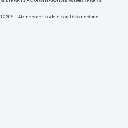
 MILTPARTS - COIFA NAKATA É NA MILTPARTS
 3208 - Atendemos todo o território nacional.