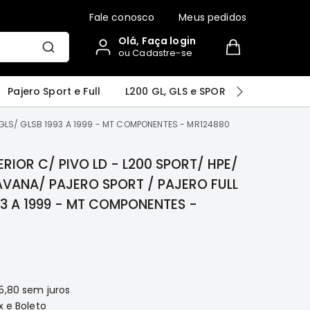
Fale conosco
Meus pedidos
Olá, Faça login
ou Cadastre-se
r
Airtrek
Grandis
Outlander
Pajero Sport e Full
L200 GL, GLS e SPORT
Pajero
 GLS/ GLSB 1993 A 1999 - MT COMPONENTES - MR124880
RIOR C/ PIVO LD - L200 SPORT/ HPE/
VANA/ PAJERO SPORT / PAJERO FULL
93 A 1999 - MT COMPONENTES -
5,80
sem juros
x e Boleto