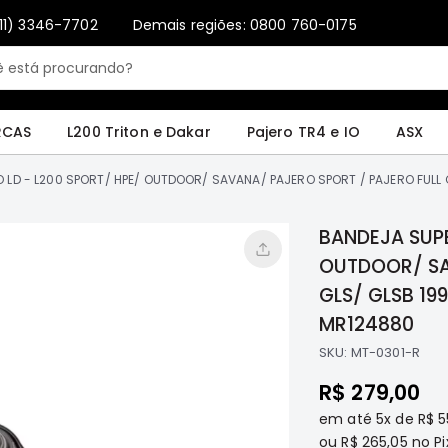
11) 3346-7702
Demais regiões: 0800 760-0175
Only registered users can write reviews. Please
Sign in
or
create an account
4 e IO
ASX
Pajero Sport e Full
L200 GL, GLS e SPORT
Pajero
Lance
RCAS
L200 Triton e Dakar
Pajero TR4 e IO
ASX
O LD - L200 SPORT/ HPE/ OUTDOOR/ SAVANA/ PAJERO SPORT / PAJERO FULL
BANDEJA SUPE
OUTDOOR/ SA
GLS/ GLSB 19
MR124880
SKU:
MT-0301-R
R$ 279,00
em até
5x
de
R$ 5
ou
R$ 265,05
no Pi