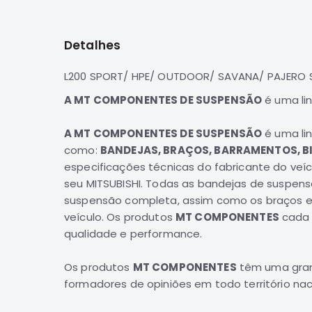
para
o
início
Detalhes
da
Galeria
de
L200 SPORT/ HPE/ OUTDOOR/ SAVANA/ PAJERO S
imagens
A MT COMPONENTES DE SUSPENSÃO
é uma li
A MT COMPONENTES DE SUSPENSÃO
é uma lin
como:
BANDEJAS, BRAÇOS, BARRAMENTOS, BI
especificações técnicas do fabricante do veí
seu
MITSUBISHI
. Todas as bandejas de suspen
suspensão
completa
, assim como os
braços e
veículo. Os produtos
MT COMPONENTES
cada 
qualidade e performance.
Os produtos
MT COMPONENTES
têm uma gran
formadores de opiniões em todo território nac