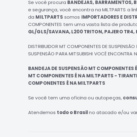
Se você procura
BANDEJAS, BARRAMENTOS, BR
e segurança, você encontra na
MILTPARTS
a li
da
MILTPARTS
somos
IMPORTADORES E DIST
COMPONENTES
tem uma vasta lista de produto
GL/GLS/SAVANA, L200 TRITON, PAJERO TR4, 
DISTRIBUIDOR MT COMPONENTES DE SUSPENSÃO 
SUSPENSÃO PARA MITSUBISHI VOCÊ ENCONTRA N
BANDEJA DE SUSPENSÃO MT COMPONENTES É 
MT COMPONENTES É NA MILTPARTS - TIRANT
COMPONENTES É NA MILTPARTS
Se você tem uma oficina ou autopeças
,
cons
Atendemos
todo o Brasil
no atacado e/ou var