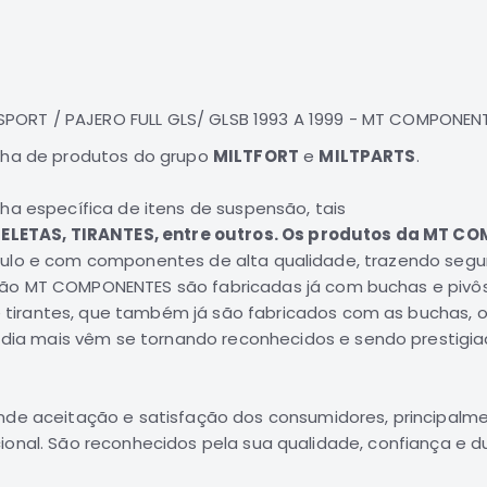
PORT / PAJERO FULL GLS/ GLSB 1993 A 1999 - MT COMPONEN
nha de produtos do grupo
MILTFORT
e
MILTPARTS
.
ha específica de itens de suspensão, tais
ELETAS, TIRANTES, entre outros. Os produtos da MT 
culo e com componentes de alta qualidade, trazendo segur
são
MT COMPONENTES
são fabricadas já com
buchas e pivô
 tirantes
, que também já são fabricados com as buchas, 
dia mais vêm se tornando reconhecidos e sendo prestigia
de aceitação e satisfação dos consumidores, principalm
ional. São reconhecidos pela sua qualidade, confiança e du