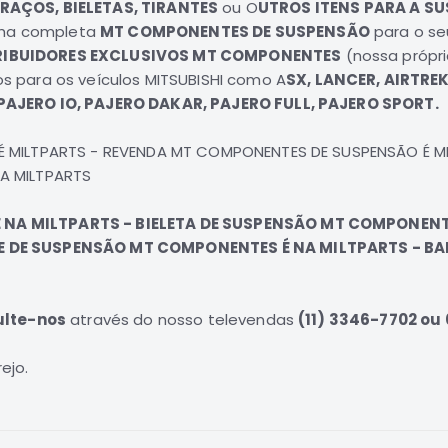
AÇOS, BIELETAS, TIRANTES
ou O
UTROS ITENS PARA A
SU
nha completa
MT COMPONENTES DE SUSPENSÃO
para o s
RIBUIDORES EXCLUSIVOS MT COMPONENTES
(nossa própri
s para os veículos
MITSUBISHI
como
A
SX
, LANCER, AIRTRE
PAJERO IO, PAJERO DAKAR, PAJERO FULL, PAJERO SPORT.
É MILTPARTS - REVENDA MT COMPONENTES DE SUSPENSÃO É 
A MILTPARTS
NA MILTPARTS - BIELETA DE SUSPENSÃO MT COMPONENT
E DE SUSPENSÃO MT COMPONENTES É NA MILTPARTS - B
ulte-nos
através do nosso televendas
(11) 3346-7702 ou
ejo.