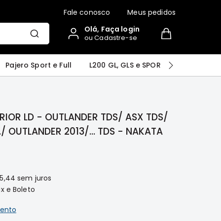
Fale conosco
Meus pedidos
Olá, Faça login
ou Cadastre-se
r
Airtrek
Grandis
Outlander
Pajero Sport e Full
L200 GL, GLS e SPORT
Pajero
RIOR LD - OUTLANDER TDS/ ASX TDS/
./ OUTLANDER 2013/... TDS - NAKATA
55,44
sem juros
x e Boleto
ento