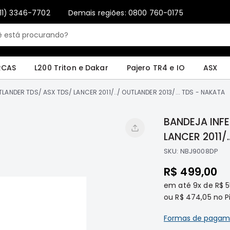
11) 3346-7702
Demais regiões: 0800 760-0175
Only registered users can write reviews. Please
Sign in
or
create an account
4 e IO
ASX
Pajero Sport e Full
L200 GL, GLS e SPORT
Pajero
Lance
RCAS
L200 Triton e Dakar
Pajero TR4 e IO
ASX
TLANDER TDS/ ASX TDS/ LANCER 2011/../ OUTLANDER 2013/... TDS - NAKATA
BANDEJA INFE
LANCER 2011/.
SKU:
NBJ9008DP
R$ 499,00
em até
9x
de
R$ 
ou
R$ 474,05
no Pi
Formas de pagam