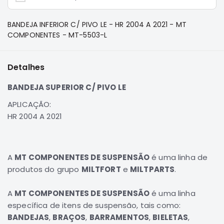
e
Dakar
BANDEJA INFERIOR C/ PIVO LE - HR 2004 A 2021 - MT
Motor
COMPONENTES - MT-5503-L
Suspensão
Freio
Detalhes
Correias
BANDEJA SUPERIOR C/ PIVO LE
Filtros
Transmissão
APLICAÇÃO:
HR 2004 A 2021
Elétrica
Acessórios
Pajero
A
MT COMPONENTES DE SUSPENSÃO
é uma linha de
Sport
produtos do grupo
MILTFORT
e
MILTPARTS
.
e
Full
Motor
A
MT COMPONENTES DE SUSPENSÃO
é uma linha
específica de itens de suspensão, tais como:
Suspensão
BANDEJAS
,
BRAÇOS
,
BARRAMENTOS
,
BIELETAS
,
Freio