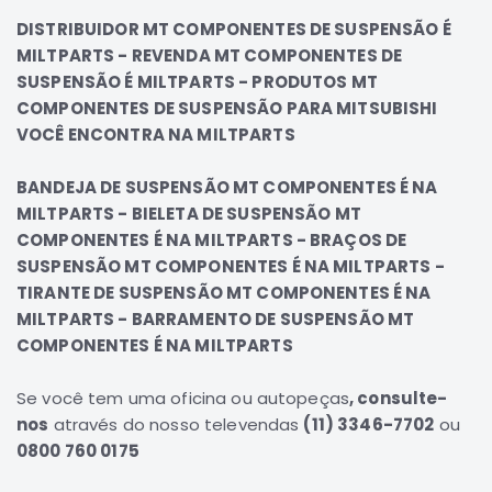
Correias
DISTRIBUIDOR MT COMPONENTES DE SUSPENSÃO É
MILTPARTS - REVENDA MT COMPONENTES DE
Filtros
SUSPENSÃO É MILTPARTS - PRODUTOS MT
Transmissão
COMPONENTES DE SUSPENSÃO PARA MITSUBISHI
Elétrica
VOCÊ ENCONTRA NA MILTPARTS
Acessórios
BANDEJA DE SUSPENSÃO MT COMPONENTES É NA
Airtrek
MILTPARTS - BIELETA DE SUSPENSÃO MT
Motor
COMPONENTES É NA MILTPARTS - BRAÇOS DE
Suspensão
SUSPENSÃO MT COMPONENTES É NA MILTPARTS -
Freio
TIRANTE DE SUSPENSÃO MT COMPONENTES É NA
MILTPARTS - BARRAMENTO DE SUSPENSÃO MT
Correias
COMPONENTES É NA MILTPARTS
Filtros
Transmissão
Se você tem uma oficina ou autopeças
, consulte-
Elétrica
nos
através do nosso televendas
(11) 3346-7702
ou
0800 760 0175
Acessórios
Outlander