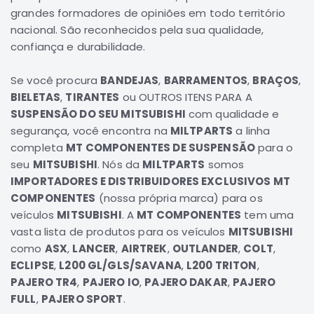
grandes formadores de opiniões em todo território
Elétrica
nacional. São reconhecidos pela sua qualidade,
Acessórios
confiança e durabilidade.
Pajero
Motor
Se você procura
BANDEJAS
,
BARRAMENTOS
,
BRAÇOS
,
BIELETAS
,
TIRANTES
ou OUTROS ITENS PARA A
Suspensão
SUSPENSÃO DO SEU MITSUBISHI
com qualidade e
Freio
segurança, você encontra na
MILTPARTS
a linha
Correias
completa
MT COMPONENTES DE SUSPENSÃO
para o
Filtros
seu
MITSUBISHI
. Nós da
MILTPARTS
somos
IMPORTADORES E DISTRIBUIDORES EXCLUSIVOS MT
Câmbio
COMPONENTES
(nossa própria marca) para os
Elétrica
veículos
MITSUBISHI
. A
MT COMPONENTES
tem uma
Acessórios
vasta lista de produtos para os veículos
MITSUBISHI
como
ASX
,
LANCER
,
AIRTREK
,
OUTLANDER
,
COLT
,
Lancer
Motor
ECLIPSE
,
L200 GL/GLS/SAVANA
,
L200 TRITON
,
PAJERO TR4
,
PAJERO IO
,
PAJERO DAKAR
,
PAJERO
Suspensão
FULL
,
PAJERO SPORT
.
Freio