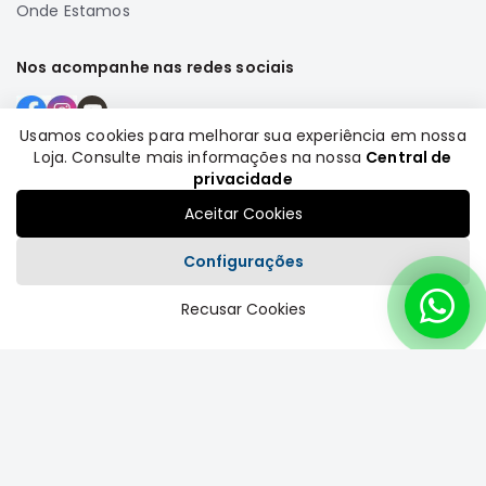
Onde Estamos
MT
COMPONENTES
Nos acompanhe nas redes sociais
TECNOPART
KYB
VIEMAR
Usamos cookies para melhorar sua experiência em nossa
Loja. Consulte mais informações na nossa
Central de
FREMAX
Formas de pagamento
privacidade
DS
Aceitar Cookies
MAGNETI
MARELLI
Configurações
COFAP
Recusar Cookies
Plataforma
MAHLE
NAKATA
EKSTRON
FRAS-
LE
CONTITECH