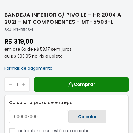
Saltar
Filtros
para
BANDEJA INFERIOR C/ PIVO LE - HR 2004 A
o
Transmissão
início
2021 - MT COMPONENTES - MT-5503-L
Elétrica
da
SKU:
MT-5503-L
Galeria
Acessórios
de
R$ 319,00
ASX
imagens
em até
6x
de
R$ 53,17
sem juros
Motor
ou
R$ 303,05
no Pix e Boleto
Suspensão
Freio
Formas de pagamento
Correias
Comprar
Filtros
Transmissão
Calcular o prazo de entrega
Elétrica
Acessórios
Calcular
L200
Triton
Incluir itens que estão no carrinho