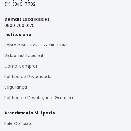
SUZUKI
(11) 3346-7702
FORD
Demais Localidades
Volvo
0800 760 0175
LAND
Institucional
ROVER
Sobre a MILTPARTS & MILTFORT
TUCSON
SUBARU
Vídeo Institucional
JETTA
Como Comprar
RANGER
Política de Privacidade
GALANT
Segurança
AMAROK
Política de Devolução e Garantia
GM
MARCAS
Atendimento Miltparts
MILTPARTS
Fale Conosco
TENACITY