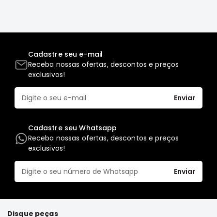
Elétrica
Acessórios
ECLIPSE
CROSS
Cadastre seu e-mail
Receba nossas ofertas, descontos e preços
Peças
exclusivos!
Originais
Montadoras
Enviar
Corola
Honda
Cadastre seu Whatsapp
Toyota
Receba nossas ofertas, descontos e preços
exclusivos!
Hilux
BMW
Enviar
HYUNDAI
NISSAN
Porsche
Disque peças