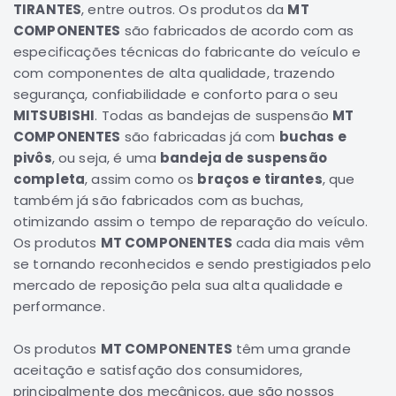
TIRANTES
, entre outros. Os produtos da
MT
Correias
COMPONENTES
são fabricados de acordo com as
especificações técnicas do fabricante do veículo e
Filtros
com componentes de alta qualidade, trazendo
Transmissão
segurança, confiabilidade e conforto para o seu
Elétrica
MITSUBISHI
. Todas as bandejas de suspensão
MT
Acessórios
COMPONENTES
são fabricadas já com
buchas e
pivôs
, ou seja, é uma
bandeja de suspensão
L200
completa
, assim como os
braços e tirantes
, que
GL,
GLS
também já são fabricados com as buchas,
e
otimizando assim o tempo de reparação do veículo.
SPORT
Os produtos
MT COMPONENTES
cada dia mais vêm
Motor
se tornando reconhecidos e sendo prestigiados pelo
Suspensão
mercado de reposição pela sua alta qualidade e
performance.
Freio
Correias
Os produtos
MT COMPONENTES
têm uma grande
Filtros
aceitação e satisfação dos consumidores,
principalmente dos mecânicos, que são nossos
Transmissão