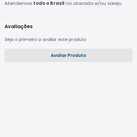
Atendemos
todo o Brasil
no atacado e/ou varejo.
Motor
Suspensão
Freio
Avaliações
Correias
Seja o primeiro a avaliar este produto
Filtros
Transmissão
Avaliar Produto
Elétrica
Acessórios
Grandis
Motor
Suspensão
Freio
Correias
Filtros
Transmissão