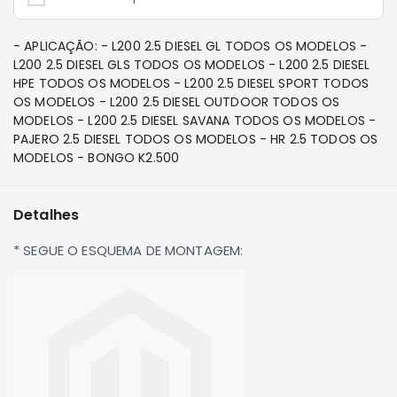
e
Dakar
Motor
- APLICAÇÃO: - L200 2.5 DIESEL GL TODOS OS MODELOS -
L200 2.5 DIESEL GLS TODOS OS MODELOS - L200 2.5 DIESEL
Suspensão
HPE TODOS OS MODELOS - L200 2.5 DIESEL SPORT TODOS
Freio
OS MODELOS - L200 2.5 DIESEL OUTDOOR TODOS OS
MODELOS - L200 2.5 DIESEL SAVANA TODOS OS MODELOS -
Correias
PAJERO 2.5 DIESEL TODOS OS MODELOS - HR 2.5 TODOS OS
Filtros
MODELOS - BONGO K2.500
Transmissão
Elétrica
Detalhes
Acessórios
* SEGUE O ESQUEMA DE MONTAGEM:
Pajero
Sport
e
Full
Motor
Suspensão
Freio