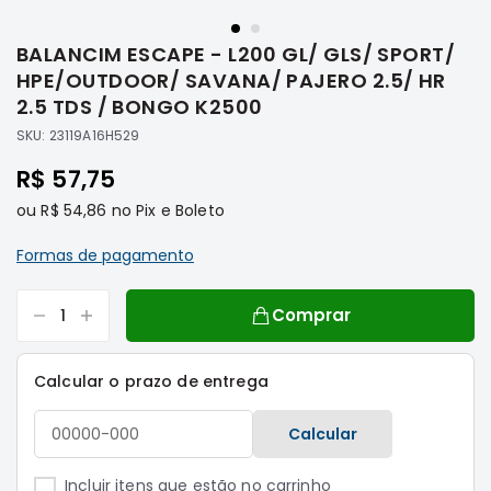
Saltar
Filtros
para
BALANCIM ESCAPE - L200 GL/ GLS/ SPORT/
o
Transmissão
início
HPE/OUTDOOR/ SAVANA/ PAJERO 2.5/ HR
Elétrica
da
2.5 TDS / BONGO K2500
Galeria
Acessórios
SKU:
23119A16H529
de
ASX
imagens
R$ 57,75
Motor
ou
R$ 54,86
no Pix e Boleto
Suspensão
Freio
Formas de pagamento
Correias
Comprar
Filtros
Transmissão
Calcular o prazo de entrega
Elétrica
Acessórios
Calcular
L200
Triton
Incluir itens que estão no carrinho