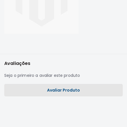
Correias
Filtros
Transmissão
Elétrica
Acessórios
L200
GL,
Avaliações
GLS
e
Seja o primeiro a avaliar este produto
SPORT
Motor
Avaliar Produto
Suspensão
Freio
Correias
Filtros
Transmissão