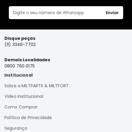
Correias
Enviar
Filtros
Transmissão
Elétrica
Disque peças
Acessórios
(11) 3346-7702
Airtrek
Motor
Demais Localidades
0800 760 0175
Suspensão
Institucional
Freio
Sobre a MILTPARTS & MILTFORT
Correias
Filtros
Vídeo Institucional
Transmissão
Como Comprar
Elétrica
Política de Privacidade
Acessórios
Segurança
Outlander