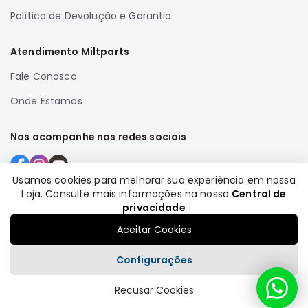
Motor
Política de Devolução e Garantia
Suspensão
Atendimento Miltparts
Freio
Fale Conosco
Correias
Filtros
Onde Estamos
Transmissão
Nos acompanhe nas redes sociais
Elétrica
Acessórios
Usamos cookies para melhorar sua experiência em nossa
Grandis
Loja. Consulte mais informações na nossa
Central de
Motor
Formas de pagamento
privacidade
Suspensão
Aceitar Cookies
Freio
Configurações
Correias
Filtros
Recusar Cookies
Plataforma
Transmissão