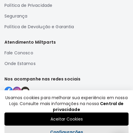
Política de Privacidade
Correias
Filtros
Segurança
Transmissão
Política de Devolução e Garantia
Elétrica
Atendimento Miltparts
Acessórios
Airtrek
Fale Conosco
Motor
Onde Estamos
Suspensão
Freio
Nos acompanhe nas redes sociais
Correias
Filtros
Usamos cookies para melhorar sua experiência em nossa
Loja. Consulte mais informações na nossa
Central de
Transmissão
Formas de pagamento
privacidade
Elétrica
Aceitar Cookies
Acessórios
Configurações
Outlander