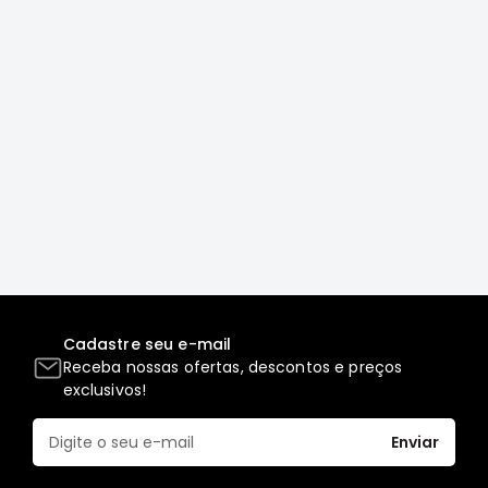
Correias
Filtros
Transmissão
Elétrica
Acessórios
L200
GL,
GLS
e
SPORT
Motor
Cadastre seu e-mail
Suspensão
Receba nossas ofertas, descontos e preços
Freio
exclusivos!
Correias
Enviar
Filtros
Transmissão