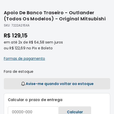
Saltar
Filtros
para
Apoio De Banco Traseiro - Outlander
o
Transmissão
início
(Todos Os Modelos) - Original Mitsubishi
Elétrica
da
SKU:
7222A215XA
Galeria
Acessórios
de
R$ 129,15
ASX
imagens
em até
2x
de
R$ 64,58
sem juros
Motor
ou
R$ 122,69
no Pix e Boleto
Suspensão
Freio
Formas de pagamento
Correias
Fora de estoque
Filtros
Transmissão
Avise-me quando voltar ao estoque
Elétrica
Acessórios
Calcular o prazo de entrega
L200
Triton
Calcular