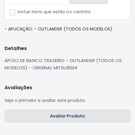
e
Dakar
Incluir itens que estão no carrinho
Motor
Suspensão
- APLICAÇÃO: - OUTLANDER (TODOS OS MODELOS)
Freio
Correias
Detalhes
Filtros
APOIO DE BANCO TRASEIRO - OUTLANDER (TODOS OS
Transmissão
MODELOS) - ORIGINAL MITSUBISHI
Elétrica
Acessórios
Avaliações
Pajero
Sport
Seja o primeiro a avaliar este produto
e
Full
Motor
Avaliar Produto
Suspensão
Freio