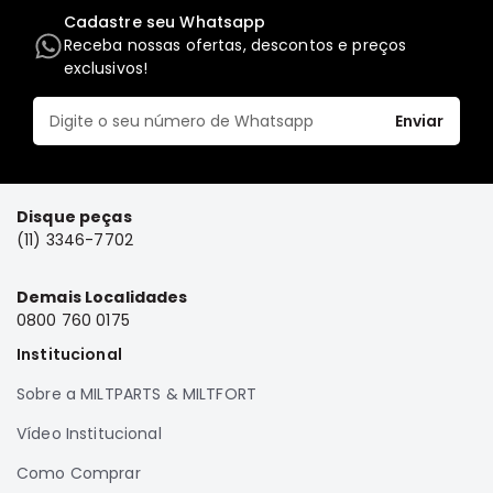
Cadastre seu Whatsapp
Elétrica
Receba nossas ofertas, descontos e preços
Acessórios
exclusivos!
Pajero
Motor
Enviar
Suspensão
Freio
Disque peças
Correias
(11) 3346-7702
Filtros
Câmbio
Demais Localidades
0800 760 0175
Elétrica
Institucional
Acessórios
Lancer
Sobre a MILTPARTS & MILTFORT
Motor
Vídeo Institucional
Suspensão
Como Comprar
Freio