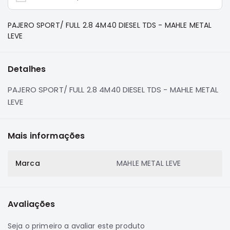
e
Dakar
PAJERO SPORT/ FULL 2.8 4M40 DIESEL TDS - MAHLE METAL
Motor
LEVE
Suspensão
Freio
Detalhes
Correias
PAJERO SPORT/ FULL 2.8 4M40 DIESEL TDS - MAHLE METAL
Filtros
LEVE
Transmissão
Elétrica
Mais informações
Acessórios
Pajero
Marca
MAHLE METAL LEVE
Sport
e
Full
Motor
Avaliações
Suspensão
Seja o primeiro a avaliar este produto
Freio