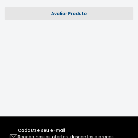
Correias
Avaliar Produto
Filtros
Transmissão
Elétrica
Acessórios
L200
GL,
GLS
e
SPORT
Motor
Suspensão
Freio
Correias
Filtros
Cadastre seu e-mail
Transmissão
Receba nossas ofertas, descontos e preços