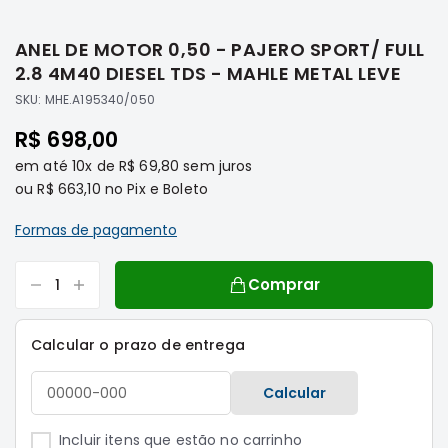
Saltar
Filtros
para
ANEL DE MOTOR 0,50 - PAJERO SPORT/ FULL
o
Transmissão
início
2.8 4M40 DIESEL TDS - MAHLE METAL LEVE
Elétrica
da
SKU:
MHE.A195340/050
Galeria
Acessórios
de
R$ 698,00
ASX
imagens
em até
10x
de
R$ 69,80
Motor
sem juros
ou
R$ 663,10
no Pix e Boleto
Suspensão
Freio
Formas de pagamento
Correias
Comprar
Filtros
Transmissão
Calcular o prazo de entrega
Elétrica
Acessórios
Calcular
L200
Triton
Incluir itens que estão no carrinho