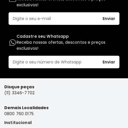
exclusivos!
Elétrica
Acessórios
Enviar
Pajero
Motor
Cadastre seu Whatsapp
Suspensão
Receba nossas ofertas, descontos e preços
exclusivos!
Freio
Correias
Enviar
Filtros
Câmbio
Elétrica
Disque peças
(11) 3346-7702
Acessórios
Lancer
Demais Localidades
Motor
0800 760 0175
Suspensão
Institucional
Freio