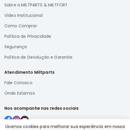
Sobre a MILTPARTS & MILTFORT
Correias
Vídeo Institucional
Filtros
Transmissão
Como Comprar
Elétrica
Política de Privacidade
Acessórios
Segurança
Airtrek
Política de Devolução e Garantia
Motor
Suspensão
Atendimento Miltparts
Freio
Fale Conosco
Correias
Onde Estamos
Filtros
Transmissão
Nos acompanhe nas redes sociais
Elétrica
Acessórios
Usamos cookies para melhorar sua experiência em nossa
Outlander