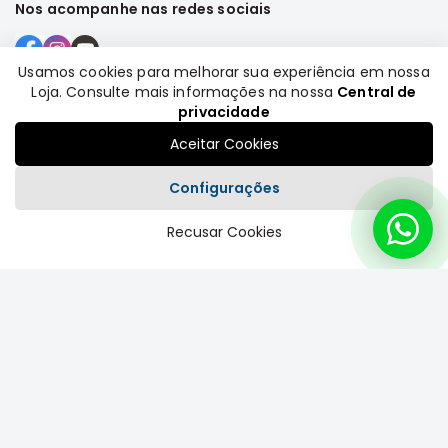
Nos acompanhe nas redes sociais
Motor
Suspensão
Usamos cookies para melhorar sua experiência em nossa
Freio
Loja. Consulte mais informações na nossa
Central de
Formas de pagamento
Correias
privacidade
Filtros
Aceitar Cookies
Transmissão
Configurações
Elétrica
Recusar Cookies
Acessórios
Plataforma
Grandis
Motor
Suspensão
Freio
Correias
Filtros
Transmissão