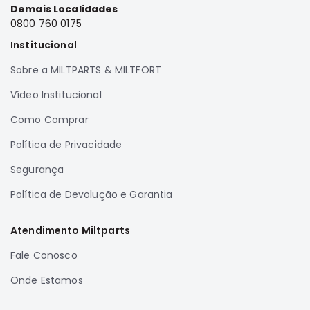
Demais Localidades
Correias
0800 760 0175
Filtros
Institucional
Transmissão
Sobre a MILTPARTS & MILTFORT
Elétrica
Vídeo Institucional
Acessórios
Como Comprar
Airtrek
Motor
Política de Privacidade
Suspensão
Segurança
Freio
Política de Devolução e Garantia
Correias
Filtros
Atendimento Miltparts
Transmissão
Fale Conosco
Elétrica
Onde Estamos
Acessórios
Outlander