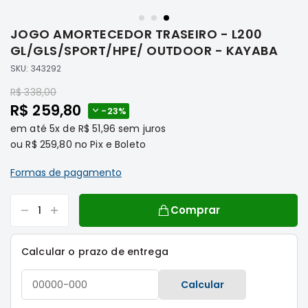
Saltar
Filtros
para
JOGO AMORTECEDOR TRASEIRO - L200
o
Transmissão
início
GL/GLS/SPORT/HPE/ OUTDOOR - KAYABA
Elétrica
da
SKU:
343292
Galeria
Acessórios
Preço
de
R$ 338,00
ASX
Preço
imagens
R$ 259,80
-
23%
Motor
Especial
em até
5x
de
R$ 51,96
sem juros
Suspensão
ou
R$ 259,80
no Pix e Boleto
Freio
Formas de pagamento
Correias
Filtros
Comprar
Transmissão
Elétrica
Calcular o prazo de entrega
Acessórios
L200
Calcular
Triton