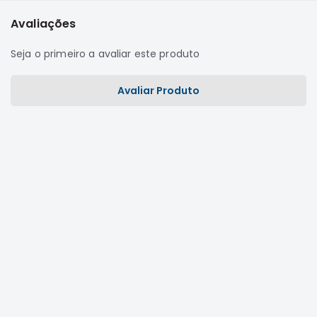
Correias
Avaliações
Filtros
Seja o primeiro a avaliar este produto
Transmissão
Elétrica
Avaliar Produto
Acessórios
L200
GL,
GLS
e
SPORT
Motor
Suspensão
Freio
Correias
Filtros
Transmissão