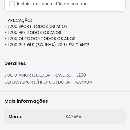
e
Incluir itens que estão no carrinho
Dakar
Motor
- APLICAÇÃO:
Suspensão
- L200 SPORT TODOS OS ANOS
- L200 HPE TODOS OS ANOS
Freio
- L200 OUTDOOR TODOS OS ANOS
Correias
- L200 GL/ GLS (BOLINHA) 2007 EM DIANTE
Filtros
Transmissão
Detalhes
Elétrica
JOGO AMORTECEDOR TRASEIRO - L200
Acessórios
GL/GLS/SPORT/HPE/ OUTDOOR - KAYABA
Pajero
Sport
e
Mais informações
Full
Motor
Marca
KAYABA
Suspensão
Freio