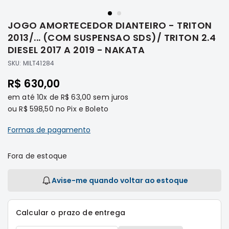
Saltar
Filtros
para
JOGO AMORTECEDOR DIANTEIRO - TRITON
o
Transmissão
início
2013/... (COM SUSPENSAO SDS)/ TRITON 2.4
Elétrica
da
DIESEL 2017 A 2019 - NAKATA
Galeria
Acessórios
SKU:
MILT41284
de
ASX
imagens
R$ 630,00
Motor
em até
10x
de
R$ 63,00
sem juros
Suspensão
ou
R$ 598,50
no Pix e Boleto
Freio
Formas de pagamento
Correias
Filtros
Fora de estoque
Transmissão
Elétrica
Avise-me quando voltar ao estoque
Acessórios
L200
Calcular o prazo de entrega
Triton