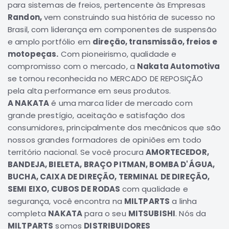
para sistemas de freios, pertencente às Empresas
Correias
Randon,
vem construindo sua história de sucesso no
Brasil, com liderança em componentes de suspensão
Filtros
e amplo portfólio em
direção, transmissão, freios e
Transmissão
motopeças.
Com pioneirismo, qualidade e
Elétrica
compromisso com o mercado, a
Nakata Automotiva
Acessórios
se tornou reconhecida no MERCADO DE REPOSIÇÃO
pela alta performance em seus produtos.
L200
A NAKATA
é uma marca líder de mercado com
GL,
GLS
grande prestígio, aceitação e satisfação dos
e
consumidores, principalmente dos mecânicos que são
SPORT
nossos grandes formadores de opiniões em todo
Motor
território nacional. Se você procura
AMORTECEDOR,
Suspensão
BANDEJA, BIELETA, BRAÇO PITMAN, BOMBA D'ÁGUA,
BUCHA, CAIXA DE DIREÇÃO, TERMINAL DE DIREÇÃO,
Freio
SEMI EIXO, CUBOS DE RODAS
com qualidade e
Correias
segurança, você encontra na
MILTPARTS
a linha
Filtros
completa
NAKATA
para o seu
MITSUBISHI
. Nós da
MILTPARTS
somos
DISTRIBUIDORES
Transmissão