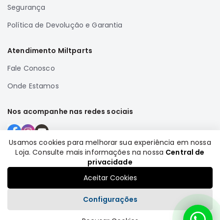
SUZUKI
Segurança
FORD
Política de Devolução e Garantia
Volvo
Atendimento Miltparts
LAND
ROVER
Fale Conosco
TUCSON
Onde Estamos
SUBARU
JETTA
Nos acompanhe nas redes sociais
RANGER
GALANT
Usamos cookies para melhorar sua experiência em nossa
Loja. Consulte mais informações na nossa
Central de
AMAROK
Formas de pagamento
privacidade
GM
Aceitar Cookies
MARCAS
MILTPARTS
Configurações
TENACITY