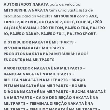
AUTORIZADOS NAKATA
para os veículos
Elétrica
MITSUBISHI
.
A NAKATA
tem uma vasta lista de
Acessórios
produtos para os veículos
MITSUBISHI
como
ASX,
Pajero
LANCER, AIRTREK, OUTLANDER, COLT, ECLIPSE, L200
Motor
GL/GLS/SAVANA, L200 TRITON, PAJERO TR4, PAJERO
IO, PAJERO DAKAR, PAJERO FULL, PAJERO SPORT.
Suspensão
Freio
DISTRIBUIDOR NAKATA É MILTPARTS -
REVENDA NAKATA É MILTPARTS -
Correias
PRODUTOS NAKATA PARA MITSUBISHI VOCÊ
Filtros
ENCONTRA NA MILTPARTS
Câmbio
AMORTECEDOR NAKATA É NA MILTPARTS -
Elétrica
BANDEJA
NAKATA É NA MILTPARTS -
BIELETA NAKATA É NA MILTPARTS - BRAÇO
Acessórios
PITMAN NAKATA É NA MILTPARTS - BOMBA
Lancer
D'ÁGUA NAKATA É NA MILTPARTS - BUCHA NAKATA É
Motor
NA MILTPARTS - CAIXA DE DIREÇÃO NAKATA É NA
Suspensão
MILTPARTS - TERMINAL DIREÇÃO NAKATA É NA
Freio
MILTPARTS - SEMI EIXO NAKATA É NA MILTPARTS -