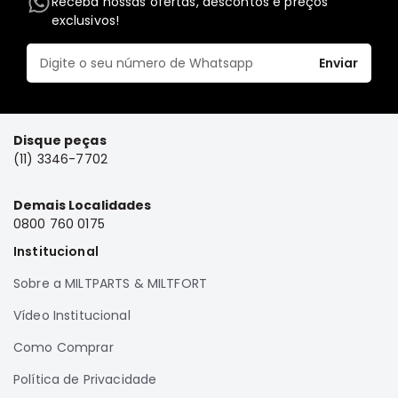
Receba nossas ofertas, descontos e preços
exclusivos!
Elétrica
Acessórios
Enviar
ECLIPSE
CROSS
Peças
Disque peças
Originais
(11) 3346-7702
Montadoras
Corola
Demais Localidades
Honda
0800 760 0175
Toyota
Institucional
Hilux
Sobre a MILTPARTS & MILTFORT
BMW
Vídeo Institucional
HYUNDAI
Como Comprar
NISSAN
Política de Privacidade
Porsche