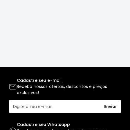
Motor
Suspensão
Freio
Correias
Filtros
Transmissão
Elétrica
Acessórios
Grandis
Cadastre seu e-mail
Motor
Receba nossas ofertas, descontos e preços
exclusivos!
Suspensão
Freio
Enviar
Correias
Filtros
Cadastre seu Whatsapp
Transmissão