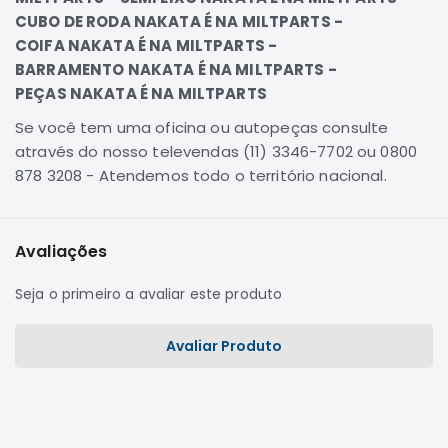
CUBO DE RODA NAKATA É NA MILTPARTS -
Correias
COIFA NAKATA É NA MILTPARTS -
Filtros
BARRAMENTO NAKATA É NA MILTPARTS -
Transmissão
PEÇAS NAKATA É NA MILTPARTS
Elétrica
Se você tem uma oficina ou autopeças consulte
Acessórios
através do nosso televendas (11) 3346-7702 ou 0800
878 3208 - Atendemos todo o território nacional.
Airtrek
Motor
Suspensão
Avaliações
Freio
Correias
Seja o primeiro a avaliar este produto
Filtros
Avaliar Produto
Transmissão
Elétrica
Acessórios
Outlander