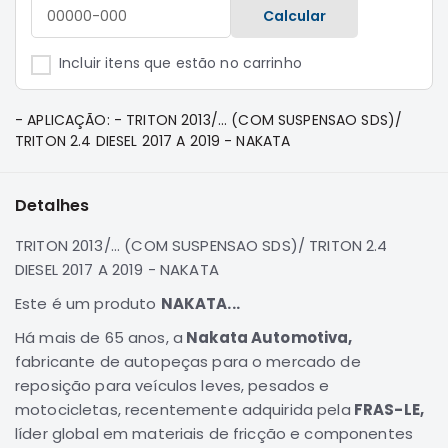
e
Calcular
Dakar
Motor
Incluir itens que estão no carrinho
Suspensão
Freio
- APLICAÇÃO: - TRITON 2013/... (COM SUSPENSAO SDS)/
TRITON 2.4 DIESEL 2017 A 2019 - NAKATA
Correias
Filtros
Detalhes
Transmissão
Elétrica
TRITON 2013/... (COM SUSPENSAO SDS)/ TRITON 2.4
Acessórios
DIESEL 2017 A 2019 - NAKATA
Pajero
Este é um produto
NAKATA...
Sport
Há mais de 65 anos, a
Nakata Automotiva,
e
fabricante de autopeças para o mercado de
Full
Motor
reposição para veículos leves, pesados e
motocicletas, recentemente adquirida pela
FRAS-LE,
Suspensão
líder global em materiais de fricção e componentes
Freio